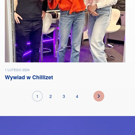
1 LUTEGO 2024
Wywiad w Chillizet
1
2
3
4