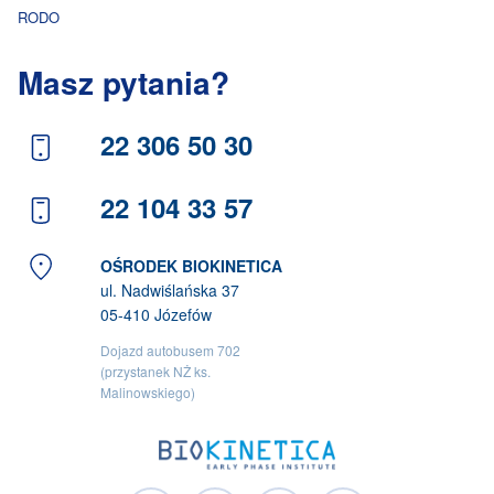
RODO
Masz pytania?
22 306 50 30
22 104 33 57
OŚRODEK BIOKINETICA
ul. Nadwiślańska 37
05-410 Józefów
Dojazd autobusem 702
(przystanek NŻ ks.
Malinowskiego)