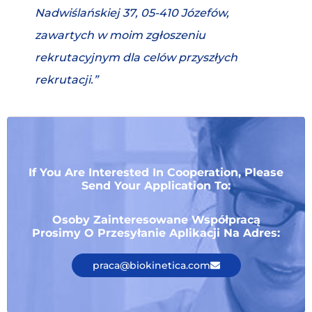
Nadwiślańskiej 37, 05-410 Józefów,
zawartych w moim zgłoszeniu
rekrutacyjnym dla celów przyszłych
rekrutacji.”
If You Are Interested In Cooperation, Please
Send Your Application To:
Osoby Zainteresowane Współpracą
Prosimy O Przesyłanie Aplikacji Na Adres:
praca@biokinetica.com