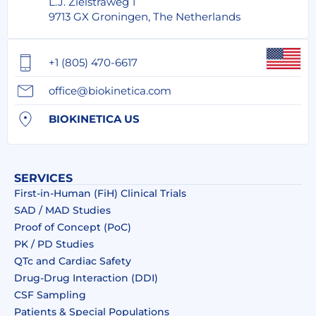
L.J. Zielstraweg 1
9713 GX Groningen, The Netherlands
+1 (805) 470-6617
office@biokinetica.com
BIOKINETICA US
SERVICES
First-in-Human (FiH) Clinical Trials
SAD / MAD Studies
Proof of Concept (PoC)
PK / PD Studies
QTc and Cardiac Safety
Drug‑Drug Interaction (DDI)​
CSF Sampling
Patients & Special Populations​